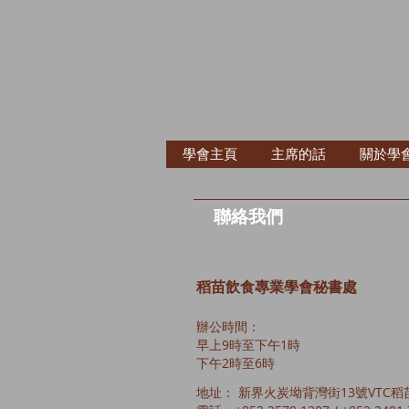
學會主頁
主席的話
關於學
聯絡我們
稻苗飲食專業學會
秘書處
辦公時間：
早上9時至下午1時
下午2時至6時
地址： 新界火炭坳背灣街13號VTC稻