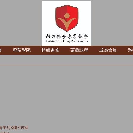
會
稻苗學院
持續進修
茶藝課程
成為會員
過
苗學院3樓309室