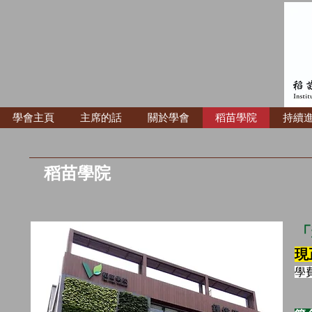
學會主頁
主席的話
關於學會
稻苗學院
持續
稻苗學院
「
現
學