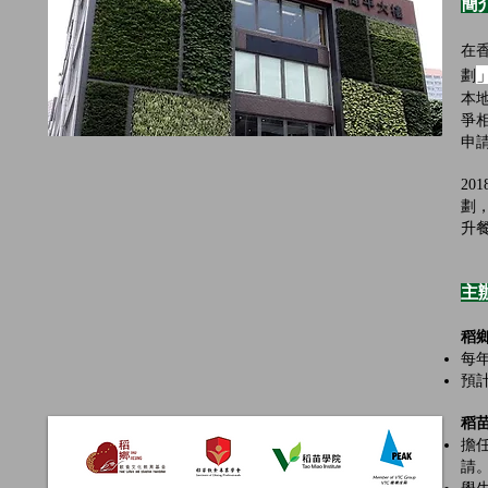
簡
在
劃
本
爭
申
2
劃
升
主
稻
每
預
稻
擔
請