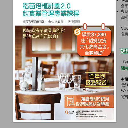
學
會
與
加
V
負
課
「稻
課
有
電話
Wha